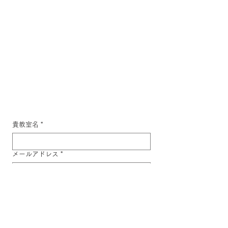
貴教室名
*
メールアドレス
*
電話番号
ご担当者氏名
*