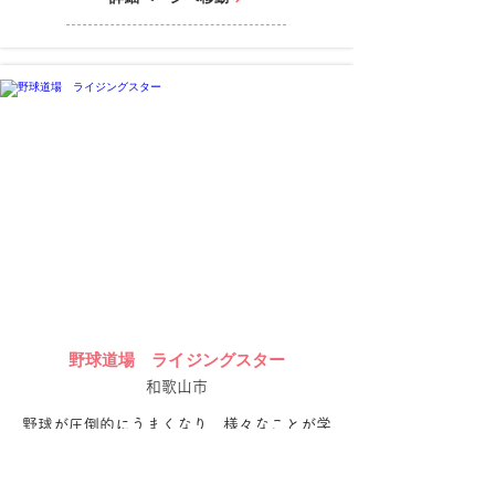
一流の指導を、通いやすい価格で。

「本気でうまくなりたい」すべての子ども
に、チャンスを広げたい——それが私たちの
想いです。

SPARKは、ただの野球教室ではありませ
ん。

技術、知識、体づくり、そして通いやすさ。

すべてにおいて、次のステージを目指すお子
さまの未来を本気で応援する場所です。

確かな自信と結果を、その手に。
野球道場 ライジングスター
和歌山市
野球が圧倒的にうまくなり、様々なことが学
べ、思考力も発達する。

子供たちが待ち望んだ、多目的野球道場が和
歌山市にオープン。