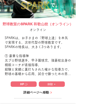
野球教室のSPARK 和歌山校（オンライン）
オンライン
SPARKは、お子さまの「野球上達」を本気
で実現する、次世代型の野球教室です。

SPARKの特長は、大きく3つあります。

① 豪華な指導陣

元プロ野球選手、甲子園球児、強豪校出身の
精鋭コーチが直接指導。

経験と実績に裏打ちされた確かな指導力で、
野球の基礎から応用、試合で勝つための思考
力までを丁寧に育てます。

HP
体験
② 最新技術の活用

理学療法士が、最新の動画分析技術を駆使し
詳細ページへ移動
て一人ひとりの動きを徹底チェック。

ケガを防ぎながら、最短ルートでの上達を実
現する“科学的かつ実践的”な指導を行いま