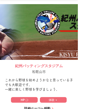
す。

感覚ではなく、根拠に基づいた成長を後押し
します。

③ 栄養士による体づくりのサポート

管理栄養士による食事アドバイスで、成長期
に必要な栄養・食習慣をしっかりフォロー。

野球で活躍するための「体づくり」までトー
タルで支えます。

また、SPARKはオンライン指導にも完全対
応しています。

LINEなどを通じてスイングや投球フォーム
の動画を送っていただくことで、専門スタッ
紀州バッティングスタジアム
フが分析し、動画と文章による丁寧なフィー
和歌山市
ドバックを提供します。

さらに、ビデオ会議をつなぎながらのリアル
これから野球を始めようかなと思っている子
タイムレッスンも可能。全国どこにいても、
でも大歓迎です。

本格的な個別指導を受けることができます。

一緒に楽しく野球を学びましょう。
そしてSPARKのもう一つの強みは、この最
HP
体験
高品質の指導を、業界最安水準の価格で提供
していること。

詳細ページへ移動