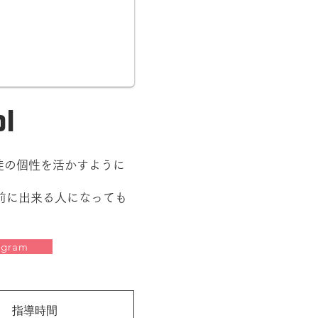
l
、生徒の個性を活かすように
前に出来る人になっても
agram
指導時間