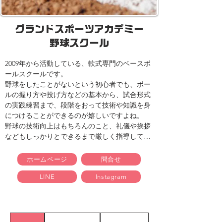
グランドスポーツアカデミー
野球スクール
2009年から活動している、軟式専門のベースボ
ールスクールです。

野球をしたことがないという初心者でも、ボー
ルの握り方や投げ方などの基本から、試合形式
の実践練習まで、段階をおって技術や知識を身
につけることができるのが嬉しいですよね。

野球の技術向上はもちろんのこと、礼儀や挨拶
などもしっかりとできるまで厳しく指導してく
れるのもグッド！

エンジョイクラスは3歳から小学校1年生までの
ホームページ
問合せ
レッスンで、投げる、打つ、捕る、走るなどの
LINE
Instagram
基本を学びます。

ジュニアクラスでは小学生を対象としていま
す。

【対象年齢】3歳〜12歳

【コース・曜日】エンジョイクラス/ジュニアク