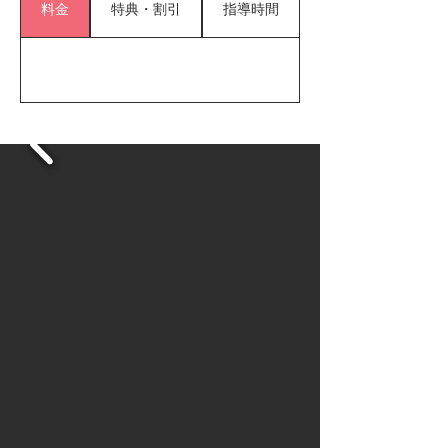
料金
特典・割引
指導時間
●◇● ② 最新技術の活用

　理学療法士が動画分析を活用し、一人ひとり
のフォームや動作を徹底チェック。

　ケガを防ぎながら、科学的かつ効率的に上達
できる“根拠ある指導”を実現します。

●◇● ③ 栄養士による体づくりのサポート

　成長期に必要な栄養指導を、管理栄養士が個
別対応。

　毎日の食事から、野球のパフォーマンスを底
上げします。

【さらに魅力】

◆ 提供するのは「最高の品質」

◆ それでいて「業界最安水準」の価格

　一流の環境を、誰でも通いやすく。

　SPARKは、すべての子どもたちに本気の成長
機会を届けます。
