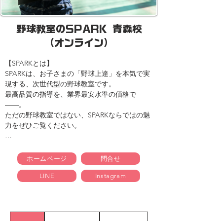
野球教室のSPARK 青森校
（オンライン）
【SPARKとは】

SPARKは、お子さまの「野球上達」を本気で実
現する、次世代型の野球教室です。

最高品質の指導を、業界最安水準の価格で
——。

ただの野球教室ではない、SPARKならではの魅
力をぜひご覧ください。

【SPARKの3大特長】

ホームページ
問合せ
LINE
Instagram
●◇● ① 豪華な指導陣

　元プロ野球選手・甲子園球児・強豪校出身の
精鋭コーチが直接指導。

　基礎から応用まで、野球で活躍するために必
要な技術と考え方を丁寧に育てます。
