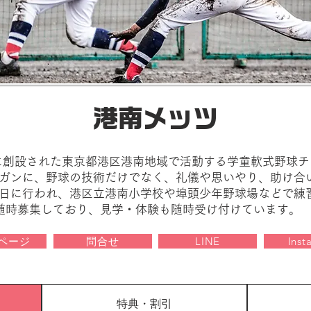
港南メッツ
年に創設された東京都港区港南地域で活動する学童軟式野球チ
ガンに、野球の技術だけでなく、礼儀や思いやり、助け合
祝日に行われ、港区立港南小学校や埠頭少年野球場などで練習
随時募集しており、見学・体験も随時受け付けています。
ページ
問合せ
LINE
Inst
特典・割引