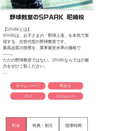
野球教室のSPARK 尼崎校
【SPARKとは】

SPARKは、お子さまの「野球上達」を本気で実
現する、次世代型の野球教室です。

最高品質の指導を、業界最安水準の価格で
——。

ただの野球教室ではない、SPARKならではの魅
力をぜひご覧ください。

【SPARKの3大特長】

ホームページ
問合せ
LINE
Instagram
●◇● ① 豪華な指導陣

　元プロ野球選手・甲子園球児・強豪校出身の
精鋭コーチが直接指導。

　基礎から応用まで、野球で活躍するために必
要な技術と考え方を丁寧に育てます。

料金
特典・割引
指導時間