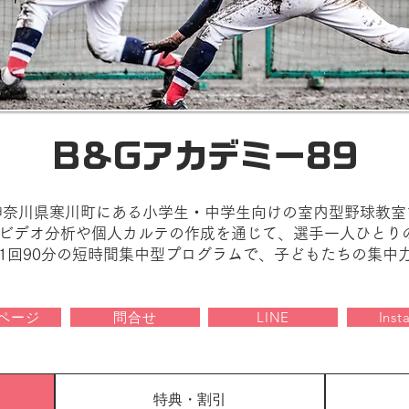
B&Gアカデミー89
、神奈川県寒川町にある小学生・中学生向けの室内型野球教
ビデオ分析や個人カルテの作成を通じて、選手一人ひとり
1回90分の短時間集中型プログラムで、子どもたちの集中
ページ
問合せ
LINE
Inst
特典・割引