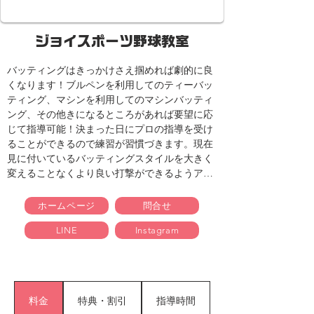
ジョイスポーツ野球教室
バッティングはきっかけさえ掴めれば劇的に良
くなります！ブルペンを利用してのティーバッ
ティング、マシンを利用してのマシンバッティ
ング、その他きになるところがあれば要望に応
じて指導可能！決まった日にプロの指導を受け
ることができるので練習が習慣づきます。現在
見に付いているバッティングスタイルを大きく
変えることなくより良い打撃ができるようアド
バイスします。
ホームページ
問合せ
LINE
Instagram
料金
特典・割引
指導時間