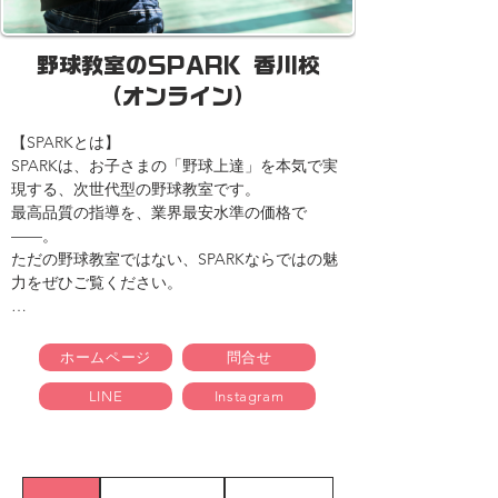
野球教室のSPARK 香川校
（オンライン）
【SPARKとは】

SPARKは、お子さまの「野球上達」を本気で実
現する、次世代型の野球教室です。

最高品質の指導を、業界最安水準の価格で
——。

ただの野球教室ではない、SPARKならではの魅
力をぜひご覧ください。

【SPARKの3大特長】

ホームページ
問合せ
LINE
Instagram
●◇● ① 豪華な指導陣

　元プロ野球選手・甲子園球児・強豪校出身の
精鋭コーチが直接指導。

　基礎から応用まで、野球で活躍するために必
要な技術と考え方を丁寧に育てます。
