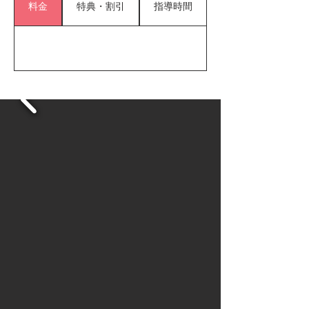
料金
特典・割引
指導時間
●◇● ② 最新技術の活用

　理学療法士が動画分析を活用し、一人ひとり
のフォームや動作を徹底チェック。

　ケガを防ぎながら、科学的かつ効率的に上達
できる“根拠ある指導”を実現します。

●◇● ③ 栄養士による体づくりのサポート

　成長期に必要な栄養指導を、管理栄養士が個
別対応。

　毎日の食事から、野球のパフォーマンスを底
上げします。

【さらに魅力】

◆ 提供するのは「最高の品質」

◆ それでいて「業界最安水準」の価格

　一流の環境を、誰でも通いやすく。

　SPARKは、すべての子どもたちに本気の成長
機会を届けます。
