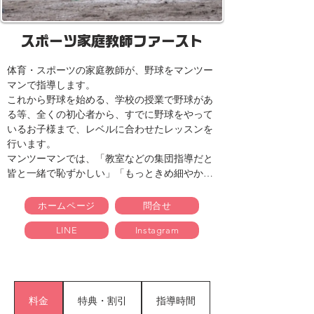
スポーツ家庭教師ファースト
体育・スポーツの家庭教師が、野球をマンツー
マンで指導します。

これから野球を始める、学校の授業で野球があ
る等、全くの初心者から、すでに野球をやって
いるお子様まで、レベルに合わせたレッスンを
行います。

マンツーマンでは、「教室などの集団指導だと
皆と一緒で恥ずかしい」「もっときめ細やかに
指導してもらいたい」「自分だけに合わせたメ
ニューを組んでもらいたい」といったご希望に
ホームページ
問合せ
も沿うことができます。運動が苦手～もっと上
LINE
Instagram
達したい！まで、状況に合わせたレッスンが可
能です。

入会前には「実際に担当する家庭教師」による
体験レッスンも受けることができるので、レッ
スンの様子を確認した上で入会をご検討くださ
料金
特典・割引
指導時間
い。（体験レッスンは長期コースに限り受講可