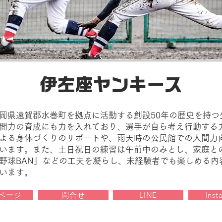
伊左座ヤンキース
岡県遠賀郡水巻町を拠点に活動する創設50年の歴史を持つ
間力の育成にも力を入れており、選手が自ら考え行動する
による身体づくりのサポートや、雨天時の公民館での人間力
います。​また、土日祝日の練習は午前中のみとし、家庭と
ル野球BAN」などの工夫を凝らし、未経験者でも楽しめる
います。​
ページ
問合せ
LINE
Inst