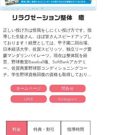
リラクゼーション整体 癒
正しい投げ方は怪我をしにくい投げ方です。指
導した生徒さん、ほぼ皆さんスピードアップし
ております！経歴としては、甲子園二回出場、
日本経済大学、佐賀スピリッツ、独立リーグ愛
媛マンダリンパイレーツ。現在は整体院を経
営、野球教室Baseball魂、SoftBankアカデミ
ー、佐賀商業野球部コンディショニングコー
チ。学生野球資格回復の資格も取得しておりま
すので、高校生の指導も安心してお受けして頂
けます。ご質問いつでも受け付けておりますの
ホームページ
問合せ
で、お気軽にお電話下さい！
LINE
Instagram
料金
特典・割引
指導時間