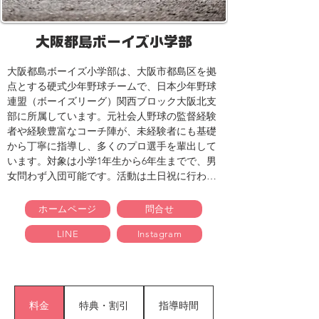
大阪都島ボーイズ小学部
大阪都島ボーイズ小学部は、大阪市都島区を拠
点とする硬式少年野球チームで、日本少年野球
連盟（ボーイズリーグ）関西ブロック大阪北支
部に所属しています。元社会人野球の監督経験
者や経験豊富なコーチ陣が、未経験者にも基礎
から丁寧に指導し、多くのプロ選手を輩出して
います。対象は小学1年生から6年生までで、男
女問わず入団可能です。活動は土日祝に行わ
れ、見学や体験参加も随時受け付けています。
ホームページ
問合せ
LINE
Instagram
料金
特典・割引
指導時間