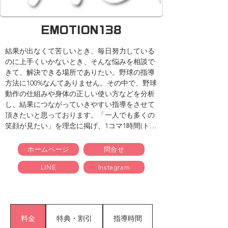
EMOTION138
結果が出なくて苦しいとき、毎日努力している
のに上手くいかないとき、そんな悩みを相談で
きて、解決できる場所でありたい。野球の指導
方法に100%なんてありません。その中で、野球
動作の仕組みや身体の正しい使い方などを分析
し、結果につながっていきやすい指導をさせて
頂きたいと思っております。「一人でも多くの
笑顔が見たい」を理念に掲げ、1コマ1時間(トレ
ーニング/技術指導)マンツーマン(最大2名)指導
で、共に悩み、共に喜び、夢を持ち続けられる
ホームページ
問合せ
お手伝いをさせていただければ幸いです。
LINE
Instagram
料金
特典・割引
指導時間