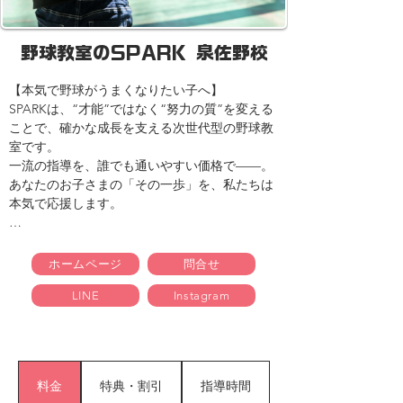
野球教室のSPARK 泉佐野校
【本気で野球がうまくなりたい子へ】

SPARKは、“才能”ではなく“努力の質”を変える
ことで、確かな成長を支える次世代型の野球教
室です。

一流の指導を、誰でも通いやすい価格で——。

あなたのお子さまの「その一歩」を、私たちは
本気で応援します。

【こんなお悩み、ありませんか？】

・試合で結果が出ず、だんだん自信をなくして
ホームページ
問合せ
きた

LINE
Instagram
・練習は頑張っているのに、なぜか上達しない

・親として、どうサポートすればいいかわから
ない

SPARKは、そんな悩みを抱える親子を全力で支
料金
特典・割引
指導時間
えます。
