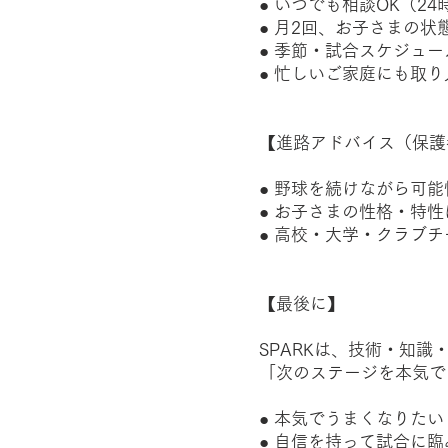
● いつでも相談OK（2
● 月2回、お子さまの
● 季節・試合スケジュ
● 忙しいご家庭にも取
【進路アドバイス（保護
● 野球を続けながら可
● お子さまの性格・特
● 高校・大学・クラブ
【最後に】
SPARKは、技術・知
「次のステージを本気で
● 本気でうまくなりたい
● 自信を持って試合に臨