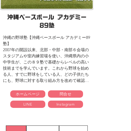
沖縄ベースボール アカデミー
89塾
沖縄の野球塾【沖縄ベースボール アカデミー89
塾】

2007年の開設以来、北部・中部・南部６会場の
スタジアムや室内練習場を使い、沖縄県内の小
中学生が、この８９塾で基礎からレベルの高い
技術までを学んでいます。これから野球を始め
る人、すでに野球をしている人、どの子供たち
にも、野球に対する取り組み方を改めて確認
し、繰り返し基礎を学ぶことに重点をおく野球
教室となっています。野球については、シーズ
ホームページ
問合せ
ンを通じ、常に高い技術的レベル・常に高い身
LINE
Instagram
体能力・常にモチベーションを維持する、これ
らができなければならないプロの世界では、た
とえ沖縄で一番になっても通用しないことがた
くさんあった、そういった私自身の経験があり
ます。いま抱えている疑問や不安があれば、そ