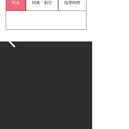
料金
特典・割引
指導時間
れをいっしょに解決していき、個々のレベルア
ップにつなげていきます。

しかし、目先の結果だけでなく、大きなケガを
せず、精神面の強化もしながら、ここから先の
長い時間を諦めることなく野球を続けて行って
ほしいという思いをこめ、しっかりと沖縄の子
供たちに伝えていこうと日々指導にあたってい
ます。そして、保護者の皆さまのご協力なしに
は、私が子供たちといっしょに練習をすること
はできません。

こうして何の心配もなく日常をおくることがで
き、どんな日も美味しいごはんや衛生に心を込
め、送迎や道具を準備するなどサポートしてく
ださる保護者への感謝の気持ちも常に意識し、
子供たちにもしっかりと伝えています。

８９塾の各練習会場には、それぞれの子供たち
に合う指導ができる経験豊富なスタッフがおり
ます。

どの指導者が指導にあたっても、私の指針にズ
レがないよう指導者教育も行なっております。

肩や肘などを傷めてしまう原因を見極め、そう