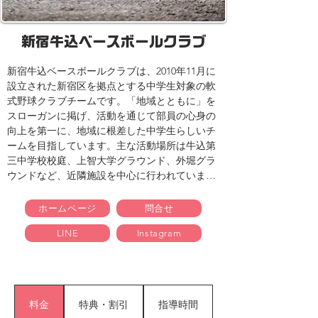
新宿牛込ベースボールクラブ
新宿牛込ベースボールクラブは、2010年11月に
設立された新宿区を拠点とする中学生対象の軟
式野球クラブチームです。​「地域とともに」を
スローガンに掲げ、活動を通じて部員の心身の
向上を第一に、地域に根差した中学生らしいチ
ームを目指しています。​主な活動場所は牛込第
三中学校校庭、上智大学グラウンド、外堀グラ
ウンドなど、近隣施設を中心に行われていま
す。​地域のイベントや社会貢献活動にも積極的
に参加し、地域の元気を発信しています。​見学
ホームページ
問合せ
や体験練習の参加は随時受け付けており、興味
LINE
Instagram
のある方は公式サイトからお問い合わせくださ
い。
料金
特典・割引
指導時間