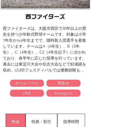
​西ファイターズ
西ファイターズは、大阪市西区で30年以上の歴
史を持つ少年軟式野球チームです。​対象は小学
1年生から6年生までで、随時新入団選手を募集
しています。​チームはA（6年生）、B（5年
生）、C（4年生）、C2（4年生以下）に分かれ
ており、各学年に応じた指導を行っています。​
過去には東淀川大会や住吉大会などで好成績を
収め、ULBBフェスティバルでは優勝経験もあ
ります。​活動の様子はInstagramでも発信して
おり、地域に根ざしたチームとして活躍してい
ホームページ
問合せ
ます。
LINE
Instagram
料金
特典・割引
指導時間