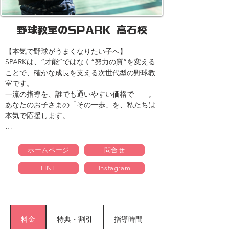
野球教室のSPARK 高石校
【本気で野球がうまくなりたい子へ】

SPARKは、“才能”ではなく“努力の質”を変える
ことで、確かな成長を支える次世代型の野球教
室です。

一流の指導を、誰でも通いやすい価格で——。

あなたのお子さまの「その一歩」を、私たちは
本気で応援します。

【こんなお悩み、ありませんか？】

・試合で結果が出ず、だんだん自信をなくして
ホームページ
問合せ
きた

LINE
Instagram
・練習は頑張っているのに、なぜか上達しない

・親として、どうサポートすればいいかわから
ない

SPARKは、そんな悩みを抱える親子を全力で支
料金
特典・割引
指導時間
えます。
