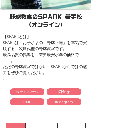
野球教室のSPARK 岩手校
（オンライン）
【SPARKとは】

SPARKは、お子さまの「野球上達」を本気で実
現する、次世代型の野球教室です。

最高品質の指導を、業界最安水準の価格で
——。

ただの野球教室ではない、SPARKならではの魅
力をぜひご覧ください。

【SPARKの3大特長】

ホームページ
問合せ
LINE
Instagram
●◇● ① 豪華な指導陣

　元プロ野球選手・甲子園球児・強豪校出身の
精鋭コーチが直接指導。

　基礎から応用まで、野球で活躍するために必
要な技術と考え方を丁寧に育てます。
