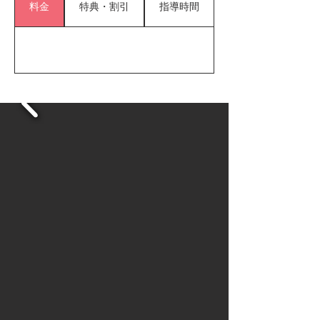
料金
特典・割引
指導時間
●◇● ② 最新技術の活用

　理学療法士が動画分析を活用し、一人ひとり
のフォームや動作を徹底チェック。

　ケガを防ぎながら、科学的かつ効率的に上達
できる“根拠ある指導”を実現します。

●◇● ③ 栄養士による体づくりのサポート

　成長期に必要な栄養指導を、管理栄養士が個
別対応。

　毎日の食事から、野球のパフォーマンスを底
上げします。

【さらに魅力】

◆ 提供するのは「最高の品質」

◆ それでいて「業界最安水準」の価格

　一流の環境を、誰でも通いやすく。

　SPARKは、すべての子どもたちに本気の成長
機会を届けます。
