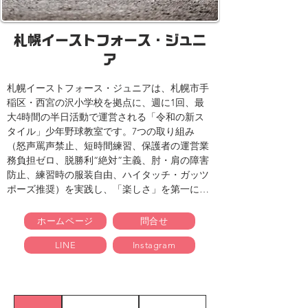
札幌イーストフォース・ジュニ
ア
札幌イーストフォース・ジュニアは、札幌市手
稲区・西宮の沢小学校を拠点に、週に1回、最
大4時間の半日活動で運営される「令和の新ス
タイル」少年野球教室です。7つの取り組み
（怒声罵声禁止、短時間練習、保護者の運営業
務負担ゼロ、脱勝利“絶対”主義、肘・肩の障害
防止、練習時の服装自由、ハイタッチ・ガッツ
ポーズ推奨）を実践し、「楽しさ」を第一に、
子どもたちの「やりたい！」を尊重します。保
護者の負担も極力なくし、選手が安心して楽し
ホームページ
問合せ
く野球に取り組める環境を提供。プロトレーナ
LINE
Instagram
ーによる指導もあり、怪我予防と長く続けられ
る成長を支援します。野球教室をご検討する方
にはおすすめです。