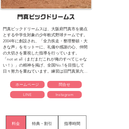
門真ビックドリームス
門真ビックドリームスは、大阪府門真市を拠点
とする中学生対象の少年軟式野球チームです。
2004年に創設され、「全力疾走・整理整頓・大
きな声」をモットーに、礼儀や感謝の心、仲間
の大切さを重視した指導を行っています。
「not at all（まだまだこれが俺のすべてじゃな
い！）」の精神を掲げ、全国No.1を目指して
日々努力を重ねています。練習は旧門真第六中
学校グラウンドで行われ、体験練習は随時受け
付けています。また、女子選手の要望に応え、
ホームページ
問合せ
女子チーム「なでしこビックドリームス」も活
LINE
Instagram
動を開始しています。​
料金
特典・割引
指導時間