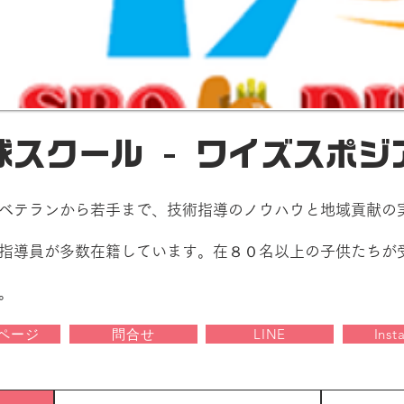
球スクール - ワイズスポジ
ベテランから若手まで、技術指導のノウハウと地域貢献の
指導員が多数在籍しています。在８０名以上の子供たちが
。
ページ
問合せ
LINE
Inst